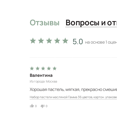
Отзывы
Вопро
5.0
на основе
1
оцен
Валентина
Из города
Москва
Хорошая пастель, мягкая, прекрасно смешив
Набор пастели масляной Гамма 36 цветов, картон. упаков
0
0