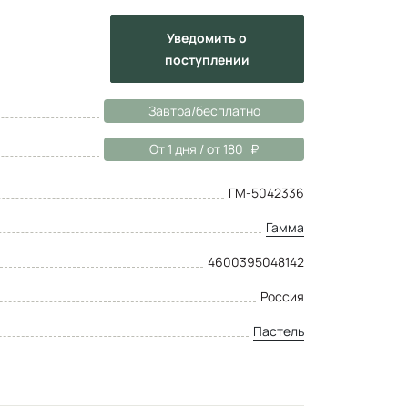
Уведомить
о
поступлении
Завтра/бесплатно
От 1 дня / от 180
ГМ-5042336
Гамма
4600395048142
Россия
Пастель