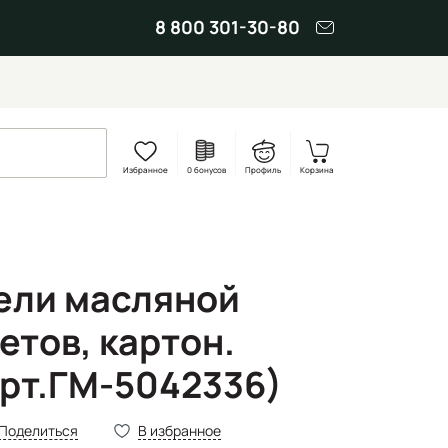
8 800 301-30-80
Избранное
0 бонусов
Профиль
Корзина
ели масляной
етов, картон.
Арт.ГМ-5042336)
Поделиться
В избранное