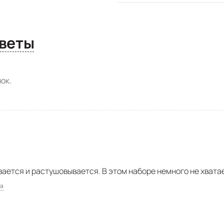
сы и ответы
ок.
ается и растушовывается. В этом наборе немного не хвата
ка