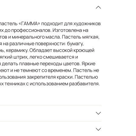
пастель «ГАММА» подходит для художников
их до профессионалов. Изготовлена на
тов и минерального масла. Пастель мягкая,
 на различные поверхности: бумагу,
ень, керамику. Обладает высокой кроющей
ягкий штрих, легко смешивается и
 делать плавные переходы цветов. Яркие
еют и не темнеют со временем. Пастель не
пользования закрепителя краски. Пастелью
х техниках с использованием разбавителя.