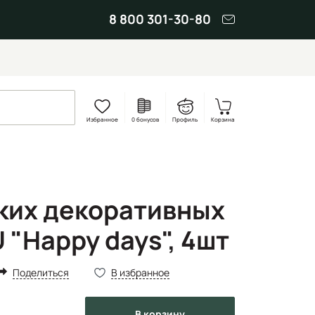
8 800 301-30-80
Избранное
0 бонусов
Профиль
Корзина
ких декоративных
"Happy days", 4шт
Поделиться
В избранное
в корзину