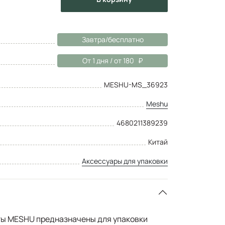
Завтра/бесплатно
От 1 дня / от 180
MESHU-MS_36923
Meshu
4680211389239
Китай
Аксессуары для упаковки
ты MESHU предназначены для упаковки