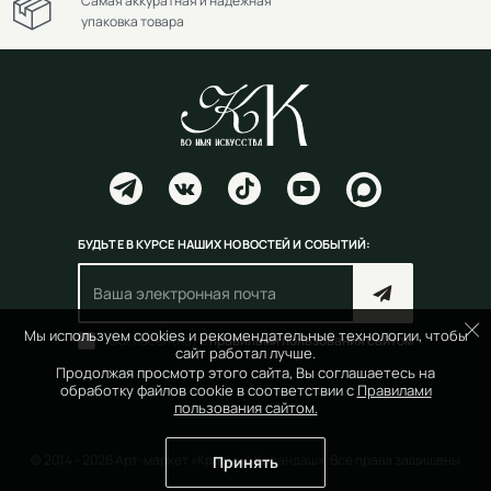
Самая аккуратная и надежная
упаковка товара
БУДЬТЕ В КУРСЕ НАШИХ НОВОСТЕЙ И СОБЫТИЙ:
Мы используем cookies и рекомендательные технологии, чтобы
Согласен(на) с
правилами пользования сайтом
сайт работал лучше.
Продолжая просмотр этого сайта, Вы соглашаетесь на
обработку файлов cookie в соответствии с
Правилами
пользования сайтом.
© 2014 - 2026 Арт-маркет «Красный Карандаш». Все права защищены
Принять