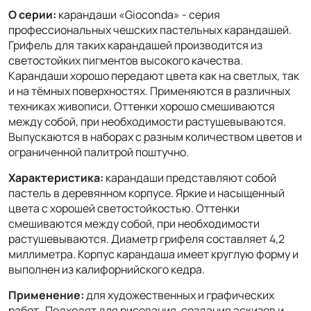
О серии:
карандаши «Gioconda» - серия
профессиональных чешских пастельных карандашей.
Грифель для таких карандашей производится из
светостойких пигментов высокого качества.
Карандаши хорошо передают цвета как на светлых, так
и на тёмных поверхностях. Применяются в различных
техниках живописи. Оттенки хорошо смешиваются
между собой, при необходимости растушевываются.
Выпускаются в наборах с разным количеством цветов и
ограниченной палитрой поштучно.
Характеристика:
карандаши представляют собой
пастель в деревянном корпусе. Яркие и насыщенный
цвета с хорошей светостойкостью. Оттенки
смешиваются между собой, при необходимости
растушевываются. Диаметр грифеля составляет 4,2
миллиметра. Корпус карандаша имеет круглую форму и
выполнен из калифорнийского кедра.
Применение:
для художественных и графических
работ. Подходят для рисования, создания эскизов и