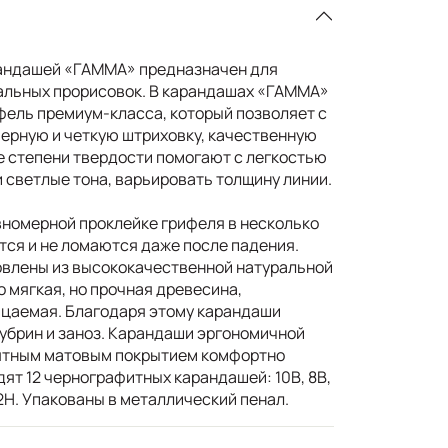
андашей «ГАММА» предназначен для
тальных прорисовок. В карандашах «ГАММА»
фель премиум-класса, который позволяет с
ерную и четкую штриховку, качественную
е степени твердости помогают с легкостью
 светлые тона, варьировать толщину линии.
номерной проклейке грифеля в несколько
тся и не ломаются даже после падения.
влены из высококачественной натуральной
о мягкая, но прочная древесина,
ицаемая. Благодаря этому карандаши
зубрин и заноз. Карандаши эргономичной
ятным матовым покрытием комфортно
одят 12 чернографитных карандашей: 10B, 8B,
 H, 2H. Упакованы в металлический пенал.