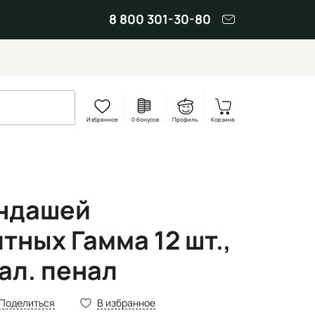
8 800 301-30-80
Избранное
0 бонусов
Профиль
Корзина
андашей
тных Гамма 12 шт.,
ал. пенал
Поделиться
В избранное