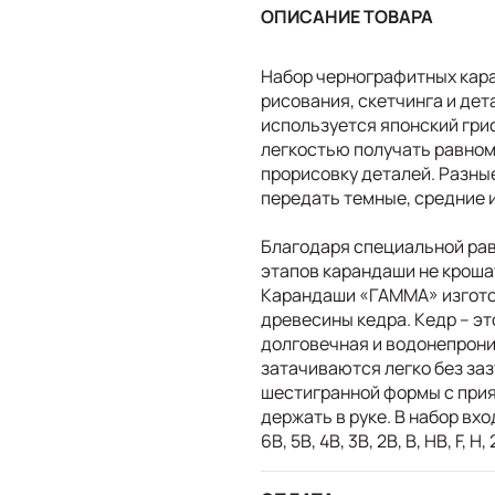
ОПИСАНИЕ ТОВАРА
Набор чернографитных кар
рисования, скетчинга и де
используется японский гри
легкостью получать равном
прорисовку деталей. Разны
передать темные, средние и
Благодаря специальной рав
этапов карандаши не кроша
Карандаши «ГАММА» изгото
древесины кедра. Кедр – эт
долговечная и водонепрон
затачиваются легко без за
шестигранной формы с при
держать в руке. В набор вх
6B, 5B, 4B, 3B, 2B, B, HB, F,