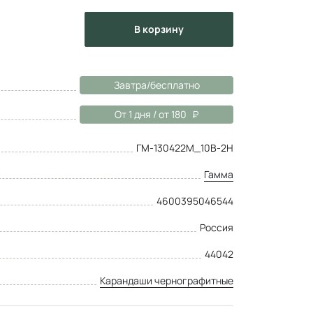
в корзину
Завтра/бесплатно
От 1 дня / от 180
ГМ-130422M_10B-2H
Гамма
4600395046544
Россия
44042
Карандаши чернографитные