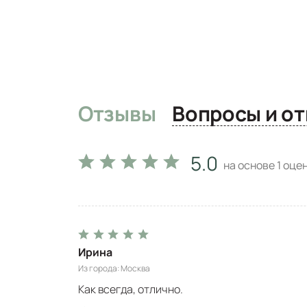
Отзывы
Вопро
5.0
на основе
1
оцен
Ирина
Из города
Москва
Как всегда, отлично.