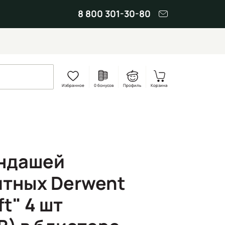
8 800 301-30-80
Избранное
0 бонусов
Профиль
Корзина
андашей
тных Derwent
ft" 4 шт