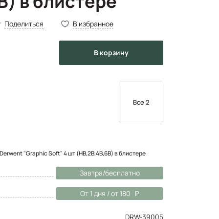
B) в блистере
Поделиться
В избранное
в корзину
Все 2
rwent "Graphic Soft" 4 шт (HB,2B,4B,6B) в блистере
Завтра/бесплатно
От 1 дня / от 180
DRW-39005