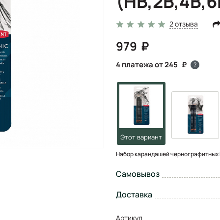
(HB,2B,4B,6
2 отзыва
979
4 платежа от 245
?
Набор карандашей чернографитных De
Самовывоз
Доставка
Артикул