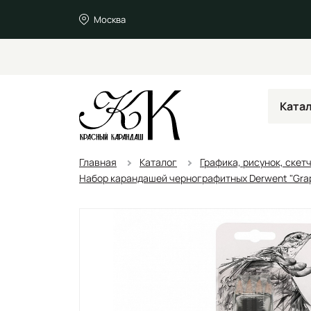
Москва
Ката
Главная
Каталог
Графика, рисунок, скет
Набор карандашей чернографитных Derwent "Graphi