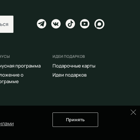
ься
НУСЫ
ИДЕИ ПОДАРКОВ
нусная программа
Подарочные карты
ложение о
Идеи подарков
ограмме
Принять
илами