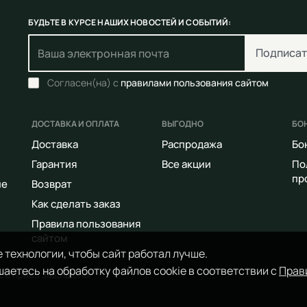
БУДЬТЕ В КУРСЕ НАШИХ НОВОСТЕЙ И СОБЫТИЙ:
Подписат
Согласен(на) с
правилами пользования сайтом
ДОСТАВКА И ОПЛАТА
ВЫГОДНО
БО
Доставка
Распродажа
Бо
Гарантия
Все акции
По
пр
ие
Возврат
Как сделать заказ
Правила пользования
сайтом
 технологии, чтобы сайт работал лучше.
аетесь на обработку файлов cookie в соответствии с
Прав
Все права защищены