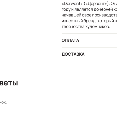
«Derwent» («Дервѐнт»). Он
году и является дочерней 
начавшей свое производств
известный бренд, который 
творчества художников.
ОПЛАТА
ДОСТАВКА
сы и ответы
ок.