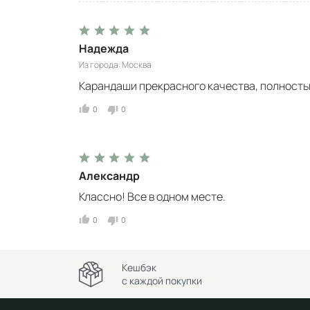
Надежда
Из города
Москва
Карандаши прекрасного качества, полност
0
0
Александр
Классно! Все в одном месте.
0
0
Кешбэк
с каждой покупки