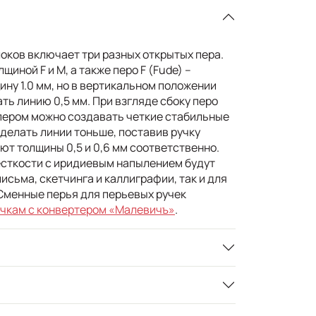
оков включает три разных открытых пера.
щиной F и М, а также перо F (Fude) –
щину 1.0 мм, но в вертикальном положении
ть линию 0,5 мм. При взгляде сбоку перо
пером можно создавать четкие стабильные
делать линии тоньше, поставив ручку
ают толщины 0,5 и 0,6 мм соответственно.
сткости с иридиевым напылением будут
исьма, скетчинга и каллиграфии, так и для
Сменные перья для перьевых ручек
чкам с конвертером «Малевичъ»
.