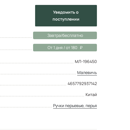
Уведомить
о
поступлении
Завтра/бесплатно
От 1 дня / от 180
МЛ-196450
Малевичъ
4657792937142
Китай
Ручки перьевые, перья