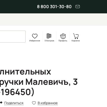
8 800 301-30-80
Избранное
0 бонусов
Профиль
Корзина
олнительных
ручки Малевичъ, 3
-196450)
Поделиться
В избранное