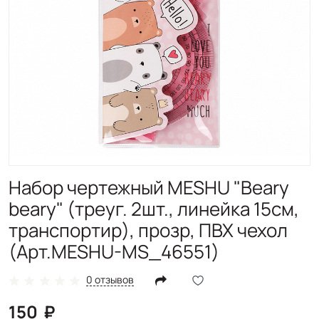
Набор чертежный MESHU "Beary
beary" (треуг. 2шт., линейка 15см,
транспортир), прозр, ПВХ чехол
(Арт.MESHU-MS_46551)
0 отзывов
150