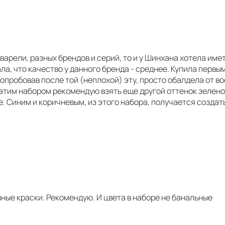
варели, разных брендов и серий, то и у Шинхана хотела име
ла, что качество у данного бренда - среднее. Купила первы
пробовав после той (неплохой) эту, просто обалдела от в
с этим набором рекомендую взять еще другой оттенок зелено
те. Синим и коричневым, из этого набора, получается созда
ные краски. Рекомендую. И цвета в наборе не банальные