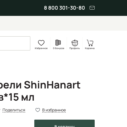
8 800 301-30-80
Избранное
0 бонусов
Профиль
Корзина
рели ShinHanart
в*15 мл
Поделиться
В избранное
в корзину