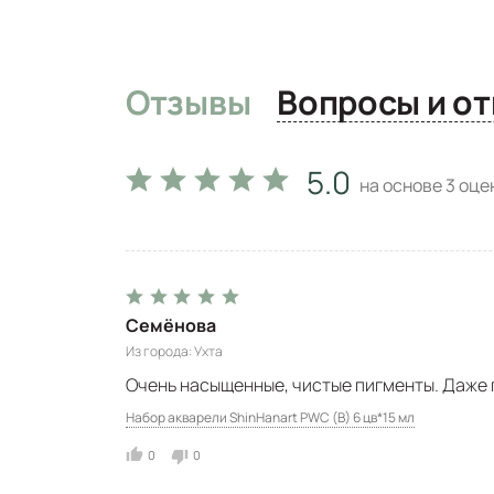
Отзывы
Вопро
5.0
на основе
3
оцен
Семёнова
Из города
Ухта
Очень насыщенные, чистые пигменты. Даже п
Набор акварели ShinHanart PWC (B) 6 цв*15 мл
0
0