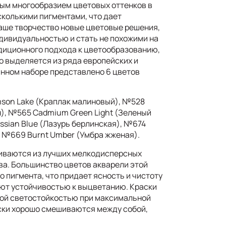
ым многообразием цветовых оттенков в
сколькими пигментами, что дает
аше творчество новые цветовые решения,
дивидуальностью и стать не похожими на
адиционного подхода к цветообразованию,
о выделяется из ряда европейских и
анном наборе представлено 6 цветов
son Lake (Краплак малиновый), №528
н), №565 Cadmium Green Light (Зеленый
ssian Blue (Лазурь берлинская), №674
, №669 Burnt Umber (Умбра жженая).
иваются из лучших мелкодисперсных
ва. Большинство цветов акварели этой
о пигмента, что придает ясность и чистоту
ают устойчивостью к выцветанию. Краски
кой светостойкостью при максимальной
ски хорошо смешиваются между собой,