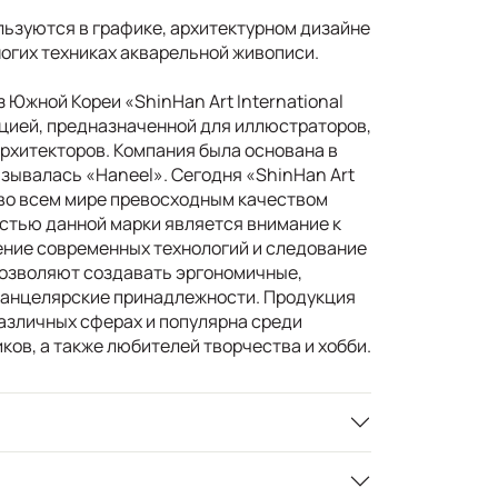
ьзуются в графике, архитектурном дизайне
ногих техниках акварельной живописи.
 Южной Кореи «ShinHan Art International
кцией, предназначенной для иллюстраторов,
архитекторов. Компания была основана в
называлась «Haneel». Сегодня «ShinHan Art
я во всем мире превосходным качеством
стью данной марки является внимание к
ение современных технологий и следование
позволяют создавать эргономичные,
канцелярские принадлежности. Продукция
азличных сферах и популярна среди
ов, а также любителей творчества и хобби.