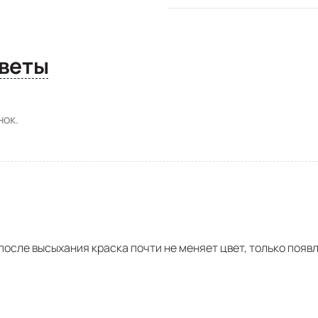
сы и ответы
ок.
осле высыхания краска почти не меняет цвет, только появ