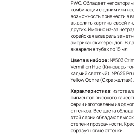
PWC. Обладает неповторим
комбинации с одним или не
возможность привнести в в
выделить картины своей ин
других. Именно из-за нетр
корейская акварель заметн
американских брендов. В д
акварели в тубах по 15 мл.
Цвета в наборе:
№503 Crim
Vermilion Hue (Киноварь то
кадмий светлый), №625 Pru
Yellow Ochre (Охра желтая)
Характеристика:
изготавл
пигментов высокого качест
серии изготовлены из одног
оттенков. Все цвета облад
этой серии обладают высо
степени прозрачности. Кра
образуя новые оттенки.