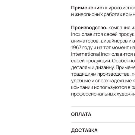
Применение:
широко испол
и живописных работах во м
Производство:
компания из
Inc» славится своей проду
аниматоров, дизайнеров и 
1967 году и на тот момент 
International Inc» славитс
своей продукции. Особенно
деталям и дизайну. Примен
традициям производства, 
удобные и сверхнадежные 
компании используются в р
профессиональных художник
ОПЛАТА
ДОСТАВКА