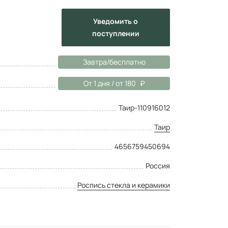
Уведомить
о
поступлении
Завтра/бесплатно
От 1 дня / от 180
Таир-110916012
Таир
4656759450694
Россия
Роспись стекла и керамики