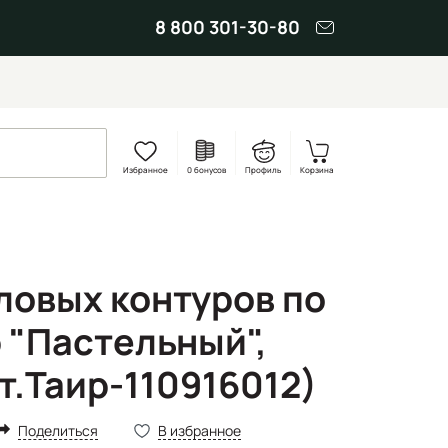
8 800 301-30-80
Избранное
0 бонусов
Профиль
Корзина
ловых контуров по
 "Пастельный",
т.Таир-110916012)
Поделиться
В избранное