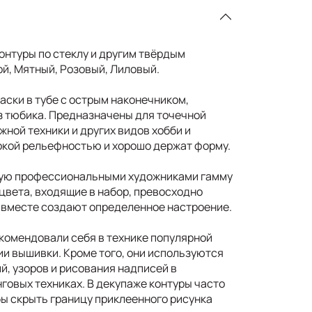
онтуры по стеклу и другим твёрдым
ой, Мятный, Розовый, Лиловый.
аски в тубе с острым наконечником,
з тюбика. Предназначены для точечной
жной техники и других видов хобби и
окой рельефностью и хорошо держат форму.
ую профессиональными художниками гамму
цвета, входящие в набор, превосходно
и вместе создают определенное настроение.
комендовали себя в технике популярной
ии вышивки. Кроме того, они используются
й, узоров и рисования надписей в
говых техниках. В декупаже контуры часто
бы скрыть границу приклеенного рисунка