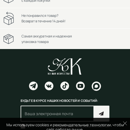
с каждой покупки
Не понравился товар?
Возврат в течение 14 дней!
Самая аккуратная и надежная
упаковка товара
БУДЬТЕ В КУРСЕ НАШИХ НОВОСТЕЙ И СОБЫТИЙ:
Мы используем cookies и рекомендательные технологии, чтобы
Согласен(на) с
правилами пользования сайтом
сайт работал лучше.