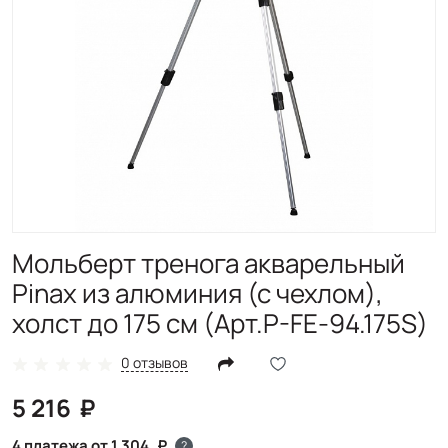
Мольберт тренога акварельный
Pinax из алюминия (с чехлом),
холст до 175 см (Арт.P-FE-94.175S)
0 отзывов
5 216
4 платежа от 1 304
?