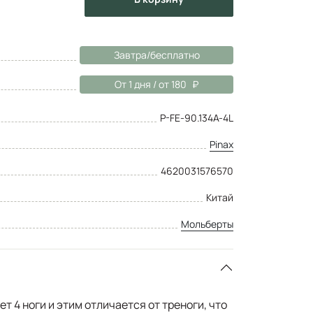
Завтра/бесплатно
От 1 дня / от 180
P-FE-90.134A-4L
Pinax
4620031576570
Китай
Мольберты
т 4 ноги и этим отличается от треноги, что