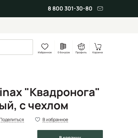
8 800 301-30-80
Избранное
0 бонусов
Профиль
Корзина
inax "Квадронога"
й, с чехлом
Поделиться
В избранное
в корзину