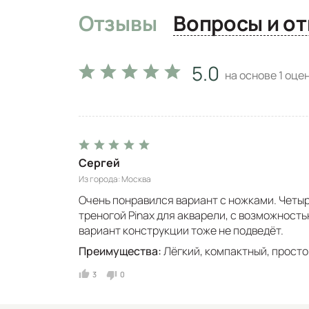
Отзывы
Вопро
5.0
на основе
1
оцен
Сергей
Из города
Москва
Очень понравился вариант с ножками. Четыр
треногой Pinax для акварели, с возможность
вариант конструкции тоже не подведёт.
Преимущества:
Лёгкий, компактный, просто
3
0