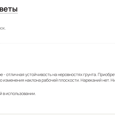
сы и ответы
ок.
е - отличная устойчивость на неровностях грунта. Приобре
ю изменения наклона рабочей плоскости. Нареканий нет. Ни
й в использовании.