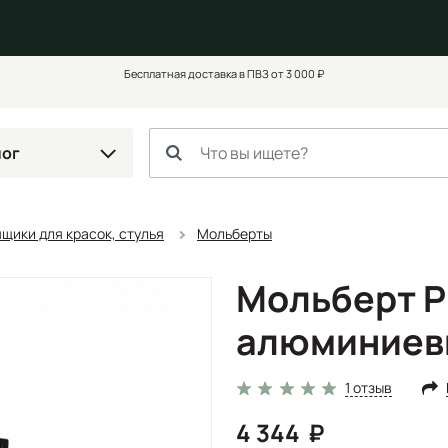
Бесплатная доставка в ПВЗ от 3 000 ₽
лог
щики для красок, стулья
Мольберты
Мольберт P
алюминиевы
1 отзыв
4 344