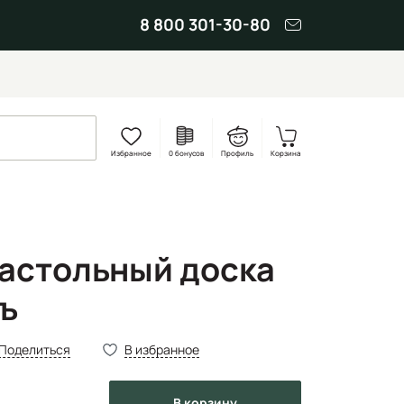
8 800 301-30-80
Избранное
0 бонусов
Профиль
Корзина
астольный доска
ъ
Поделиться
В избранное
в корзину