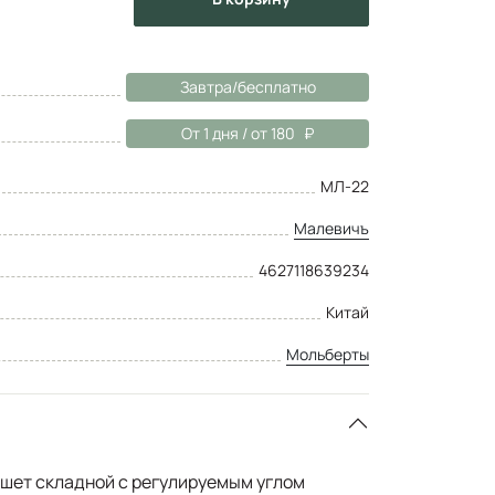
Завтра/бесплатно
От 1 дня / от 180
МЛ-22
Малевичъ
4627118639234
Китай
Мольберты
шет складной с регулируемым углом