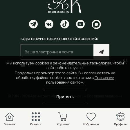
БУДЬТЕ В КУРСЕ НАШИХ НОВОСТЕЙ И СОБЫТИЙ:
Мы используем cookies и рекомендательные технологии, чтобы
Согласен(на) с
правилами пользования сайтом
сайт работал лучше.
Продолжая просмотр этого сайта, Вы соглашаетесь на
обработку файлов cookie в соответствии с
Правилами
пользования сайтом.
© 2014 - 2026 Арт-маркет «Красный Карандаш». Все права защищены
Принять
Главная
Каталог
Корзина
Избранное
Профиль