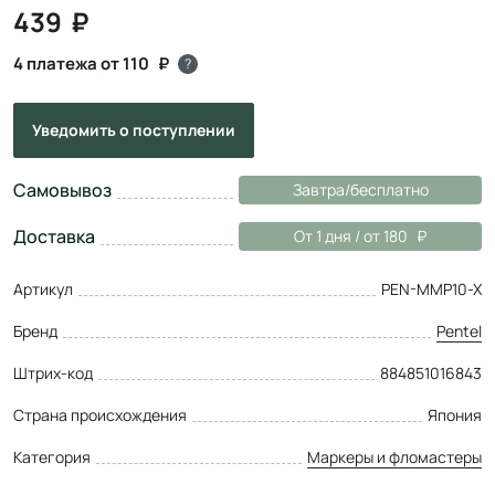
439
4 платежа от 110
?
Уведомить
о поступлении
Самовывоз
Завтра/бесплатно
Доставка
От 1 дня / от 180
Артикул
PEN-MMP10-X
Бренд
Pentel
Штрих-код
884851016843
Страна происхождения
Япония
Категория
Маркеры и фломастеры