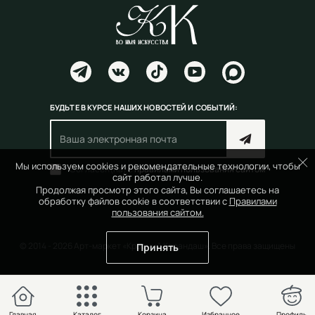
БУДЬТЕ В КУРСЕ НАШИХ НОВОСТЕЙ И СОБЫТИЙ:
Мы используем cookies и рекомендательные технологии, чтобы
Согласен(на) с
правилами пользования сайтом
сайт работал лучше.
Продолжая просмотр этого сайта, Вы соглашаетесь на
обработку файлов cookie в соответствии с
Правилами
пользования сайтом.
© 2014 - 2026 Арт-маркет «Красный Карандаш». Все права защищены
Принять
Главная
Каталог
Корзина
Избранное
Профиль