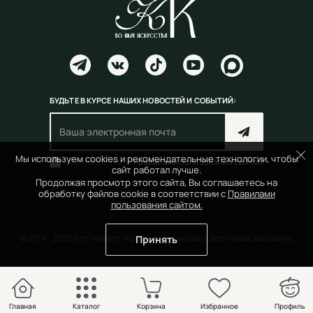
БУДЬТЕ В КУРСЕ НАШИХ НОВОСТЕЙ И СОБЫТИЙ:
Мы используем cookies и рекомендательные технологии, чтобы
Согласен(на) с
правилами пользования сайтом
сайт работал лучше.
Продолжая просмотр этого сайта, Вы соглашаетесь на
обработку файлов cookie в соответствии с
Правилами
пользования сайтом.
© 2014 - 2026 Арт-маркет «Красный Карандаш». Все права защищены
Принять
Главная
Каталог
Корзина
Избранное
Профиль