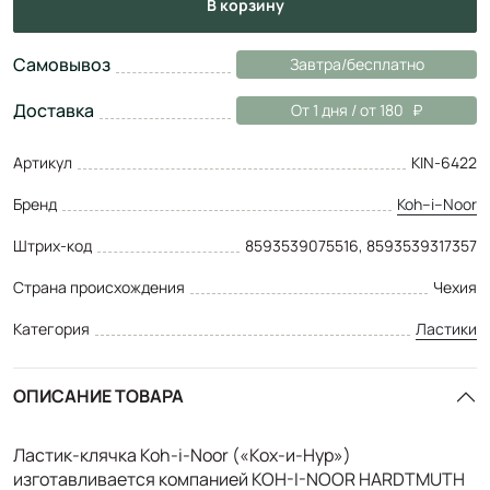
в корзину
Самовывоз
Завтра/бесплатно
Доставка
От 1 дня / от 180
Артикул
KIN-6422
Бренд
Koh–i–Noor
Штрих-код
8593539075516, 8593539317357
Страна происхождения
Чехия
Категория
Ластики
ОПИСАНИЕ ТОВАРА
Ластик-клячка Koh-i-Noor («Кох-и-Нур»)
изготавливается компанией KOH-I-NOOR HARDTMUTH