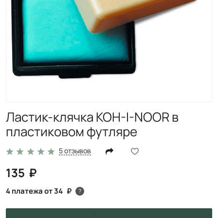
Ластик-клячка KOH-I-NOOR в
пластиковом футляре
5 отзывов
135
4 платежа от 34
?