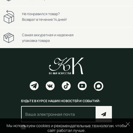
Не понравился товар?
Возврат в течение 14 дней!
Самая аккуратная и надежная
упаковка товара
БУДЬТЕ В КУРСЕ НАШИХ НОВОСТЕЙ И СОБЫТИЙ:
Мы используем cookies и рекомендательные технологии, чтобы
Согласен(на) с
правилами пользования сайтом
сайт работал лучше.