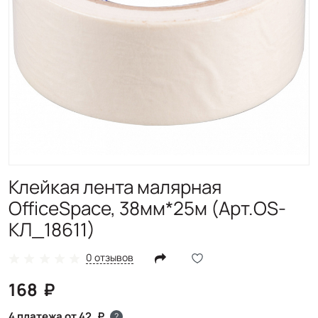
Клейкая лента малярная
OfficeSpace, 38мм*25м (Арт.OS-
КЛ_18611)
0 отзывов
168
4 платежа от 42
?