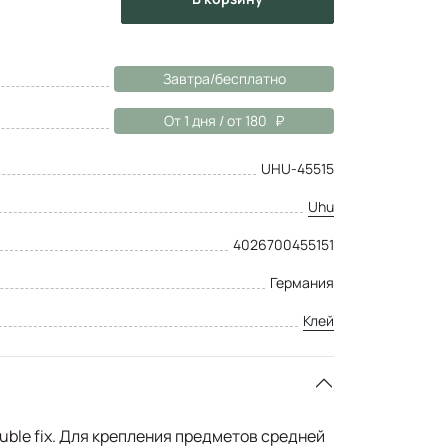
Завтра/бесплатно
От 1 дня / от 180
UHU-45515
Uhu
4026700455151
Германия
Клей
ble fix. Для крепления предметов средней