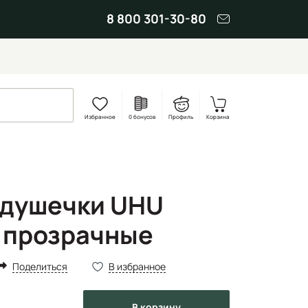
8 800 301-30-80
Избранное
0 бонусов
Профиль
Корзина
одушечки UHU
" прозрачные
Поделиться
В избранное
в корзину