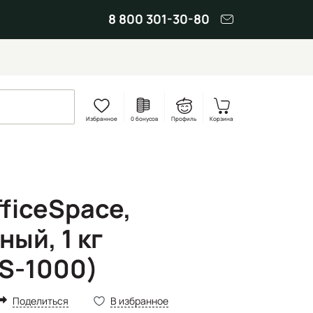
8 800 301-30-80
Избранное
0 бонусов
Профиль
Корзина
ficeSpace,
ый, 1 кг
OS-1000)
Поделиться
В избранное