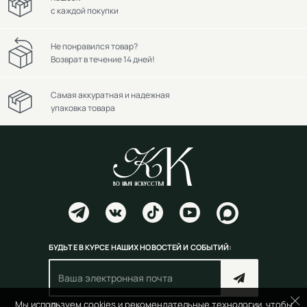
с каждой покупки
Не понравился товар?
Возврат в течение 14 дней!
Самая аккуратная и надежная
упаковка товара
БУДЬТЕ В КУРСЕ НАШИХ НОВОСТЕЙ И СОБЫТИЙ:
Мы используем cookies и рекомендательные технологии, чтобы