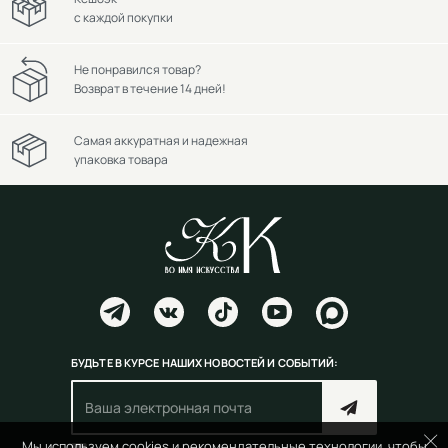
с каждой покупки
Не понравился товар?
Возврат в течение 14 дней!
Самая аккуратная и надежная
упаковка товара
БУДЬТЕ В КУРСЕ НАШИХ НОВОСТЕЙ И СОБЫТИЙ:
Мы используем cookies и рекомендательные технологии, чтобы