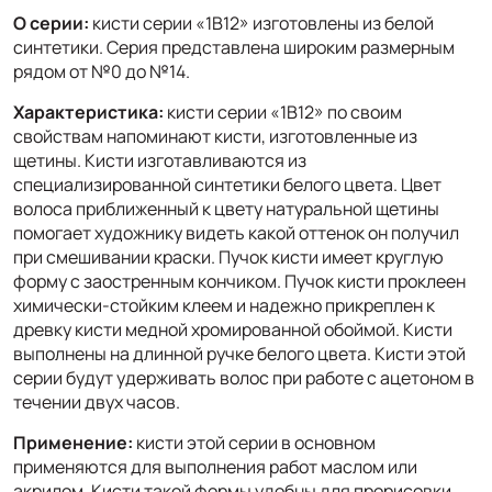
О серии:
кисти серии «1B12» изготовлены из белой
синтетики. Серия представлена широким размерным
рядом от №0 до №14.
Характеристика:
кисти серии «1B12» по своим
свойствам напоминают кисти, изготовленные из
щетины. Кисти изготавливаются из
специализированной синтетики белого цвета. Цвет
волоса приближенный к цвету натуральной щетины
помогает художнику видеть какой оттенок он получил
при смешивании краски. Пучок кисти имеет круглую
форму с заостренным кончиком. Пучок кисти проклеен
химически-стойким клеем и надежно прикреплен к
древку кисти медной хромированной обоймой. Кисти
выполнены на длинной ручке белого цвета. Кисти этой
серии будут удерживать волос при работе с ацетоном в
течении двух часов.
Применение:
кисти этой серии в основном
применяются для выполнения работ маслом или
акрилом. Кисти такой формы удобны для прорисовки