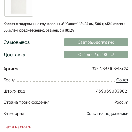
Холст на подрамнике грунтованный "Сонет" 18х24 см, 380 г, 45% хлопок
55% лён, среднее зерно, размер, см 18х24
Самовывоз
Завтра/бесплатно
Доставка
От 1 дня / от 180
Артикул
ЗХК-2333103-18х24
Бренд
Сонет
Штрих-код
4690699039021
Страна происхождения
Россия
Категория
Холст на подрамнике
Нет в наличии