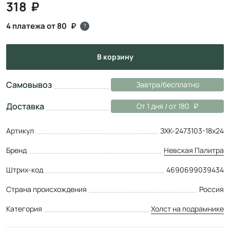
318
4 платежа от 80
?
в корзину
Самовывоз
Завтра/бесплатно
Доставка
От 1 дня / от 180
Артикул
ЗХК-2473103-18х24
Бренд
Невская Палитра
Штрих-код
4690699039434
Страна происхождения
Россия
Категория
Холст на подрамнике