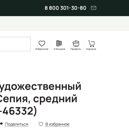
8 800 301-30-80
Избранное
0 бонусов
Профиль
Корзина
художественный
Сепия, средний
-46332)
Поделиться
В избранное