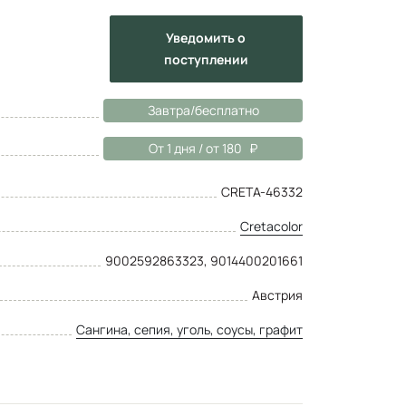
Уведомить
о
поступлении
Завтра/бесплатно
От 1 дня / от 180
CRETA-46332
Cretacolor
9002592863323, 9014400201661
Австрия
Сангина, сепия, уголь, соусы, графит