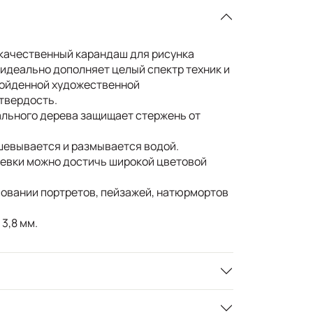
ачественный карандаш для рисунка
r идеально дополняет целый спектр техник и
зойденной художественной
твердость.
ального дерева защищает стержень от
шевывается и размывается водой.
евки можно достичь широкой цветовой
совании портретов, пейзажей, натюрмортов
3,8 мм.