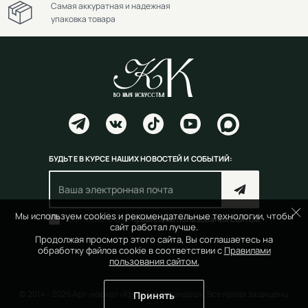
Самая аккуратная и надежная
упаковка товара
БУДЬТЕ В КУРСЕ НАШИХ НОВОСТЕЙ И СОБЫТИЙ:
Мы используем cookies и рекомендательные технологии, чтобы
Согласен(на) с
правилами пользования сайтом
сайт работал лучше.
Продолжая просмотр этого сайта, Вы соглашаетесь на
обработку файлов cookie в соответствии с
Правилами
пользования сайтом.
© 2014 - 2026 Арт-маркет «Красный Карандаш». Все права защищены
Принять