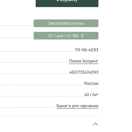
Завтра/бесплатно
От 1 дня / от 180
ЛХ-КБ-4093
Лилия Холдинг
4607112474093
Россия
40 г/м²
Бумага для черчения