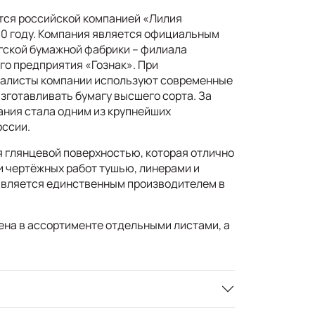
тся российской компанией «Лилия
00 году. Компания является официальным
гской бумажной фабрики – филиала
го предприятия «Гознак». При
иалисты компании используют современные
изготавливать бумагу высшего сорта. За
ния стала одним из крупнейших
оссии.
я глянцевой поверхностью, которая отлично
и чертёжных работ тушью, линерами и
является единственным производителем в
ена в ассортименте отдельными листами, а