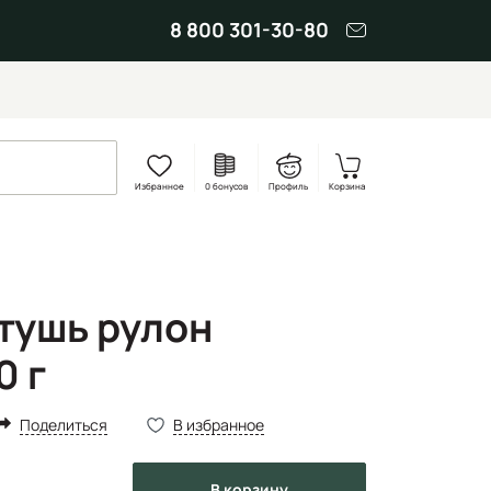
8 800 301-30-80
Избранное
0 бонусов
Профиль
Корзина
 тушь рулон
0 г
Поделиться
В избранное
в корзину