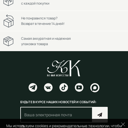
с каждой покупки
Не понравился товар?
Возврат в течение 14 дней!
Самая аккуратная и надежная
упаковка товара
БУДЬТЕ В КУРСЕ НАШИХ НОВОСТЕЙ И СОБЫТИЙ:
Мы используем cookies и рекомендательные технологии, чтобы
Согласен(на) с
правилами пользования сайтом