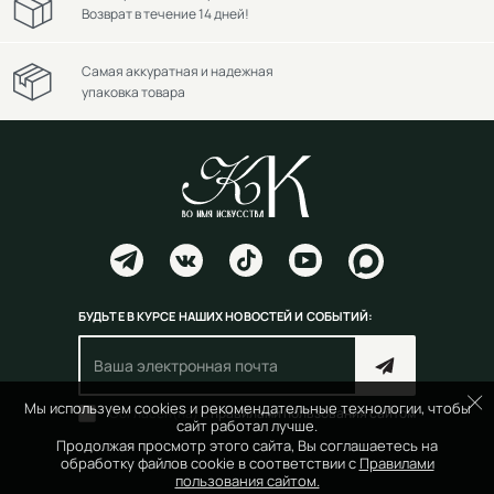
Возврат в течение 14 дней!
Самая аккуратная и надежная
упаковка товара
БУДЬТЕ В КУРСЕ НАШИХ НОВОСТЕЙ И СОБЫТИЙ:
Мы используем cookies и рекомендательные технологии, чтобы
Согласен(на) с
правилами пользования сайтом
сайт работал лучше.
Продолжая просмотр этого сайта, Вы соглашаетесь на
обработку файлов cookie в соответствии с
Правилами
пользования сайтом.