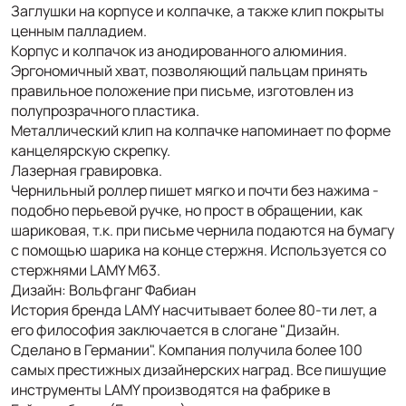
Заглушки на корпусе и колпачке, а также клип покрыты
ценным палладием.
Корпус и колпачок из анодированного алюминия.
Эргономичный хват, позволяющий пальцам принять
правильное положение при письме, изготовлен из
полупрозрачного пластика.
Металлический клип на колпачке напоминает по форме
канцелярскую скрепку.
Лазерная гравировка.
Чернильный роллер пишет мягко и почти без нажима -
подобно перьевой ручке, но прост в обращении, как
шариковая, т.к. при письме чернила подаются на бумагу
с помощью шарика на конце стержня. Используется со
стержнями LAMY М63.
Дизайн: Вольфганг Фабиан
История бренда LAMY насчитывает более 80-ти лет, а
его философия заключается в слогане "Дизайн.
Сделано в Германии". Компания получила более 100
самых престижных дизайнерских наград. Все пишущие
инструменты LAMY производятся на фабрике в