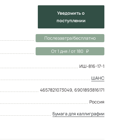
Уведомить
о
поступлении
Послезавтра/бесплатно
От 1 дня / от 180
ИШ-816-17-1
ШАНС
4657821073049, 6901893816171
Россия
Бумага для каллиграфии