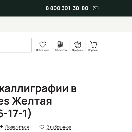
8 800 301-30-80
Избранное
0 бонусов
Профиль
Корзина
 каллиграфии в
ies Желтая
-17-1)
Поделиться
В избранное