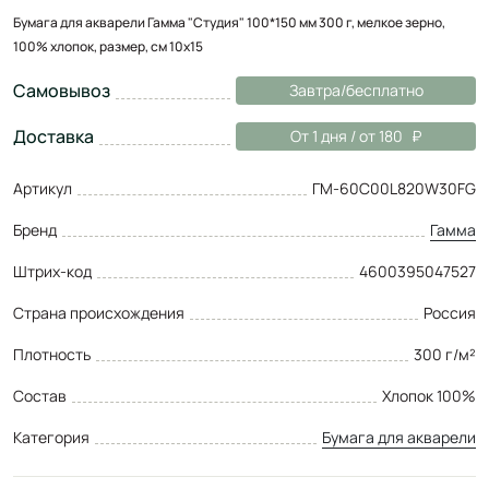
Бумага для акварели Гамма "Студия" 100*150 мм 300 г, мелкое зерно,
100% хлопок, размер, см 10х15
Самовывоз
Завтра/бесплатно
Доставка
От 1 дня / от 180
Артикул
ГМ-60C00L820W30FG
Бренд
Гамма
Штрих-код
4600395047527
Страна происхождения
Россия
Плотность
300 г/м²
Состав
Хлопок 100%
Категория
Бумага для акварели