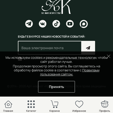
БУДЬТЕ В КУРСЕ НАШИХ НОВОСТЕЙ И СОБЫТИЙ:
Мы используем cookies и рекомендательные технологии, чтобы
Согласен(на) с
правилами пользования сайтом
сайт работал лучше.
Продолжая просмотр этого сайта, Вы соглашаетесь на
обработку файлов cookie в соответствии с
Правилами
пользования сайтом.
© 2014 - 2026 Арт-маркет «Красный Карандаш». Все права защищены
Принять
Главная
Каталог
Корзина
Избранное
Профиль