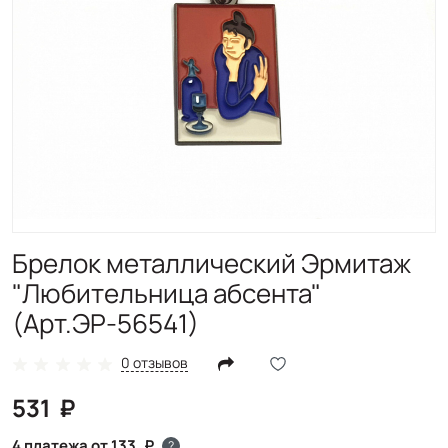
Брелок металлический Эрмитаж
"Любительница абсента"
(Арт.ЭР-56541)
0 отзывов
531
4 платежа от 133
?