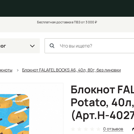
Бесплатная доставка в ПВЗ от 3 000 ₽
лог
окноты
Блокнот FALAFEL BOOKS А6, 40л, 80г, без линовки
Блокнот FA
Potato, 40л
(Арт.Н-402
0 отзывов