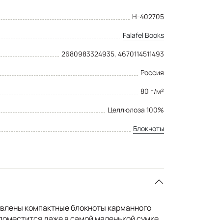
Н-402705
Falafel Books
2680983324935, 4670114511493
Россия
80 г/м²
Целлюлоза 100%
Блокноты
авлены компактные блокноты карманного
 поместится даже в самой маленькой сумке