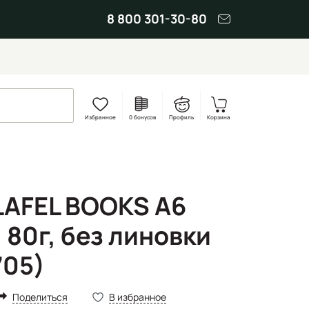
8 800 301-30-80
Избранное
0 бонусов
Профиль
Корзина
LAFEL BOOKS А6
, 80г, без линовки
705)
Поделиться
В избранное