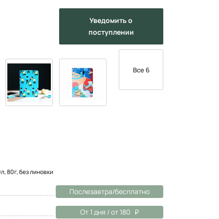
Уведомить
о
поступлении
Все 6
л, 80г, без линовки
Послезавтра/бесплатно
От 1 дня / от 180