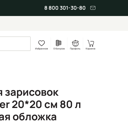
8 800 301-30-80
Избранное
0 бонусов
Профиль
Корзина
я зарисовок
r 20*20 cм 80 л
дая обложка