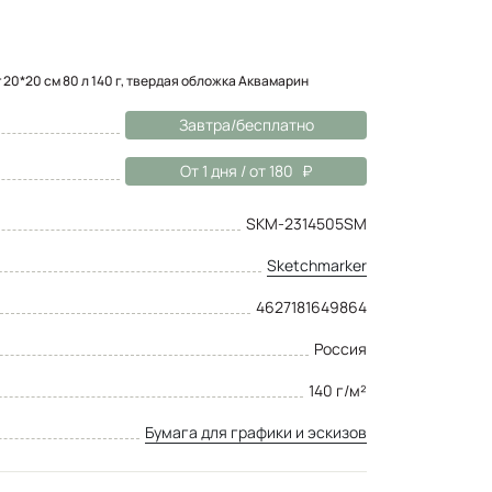
 20*20 cм 80 л 140 г, твердая обложка Аквамарин
Завтра/бесплатно
От 1 дня / от 180
SKM-2314505SM
Sketchmarker
4627181649864
Россия
140 г/м²
Бумага для графики и эскизов