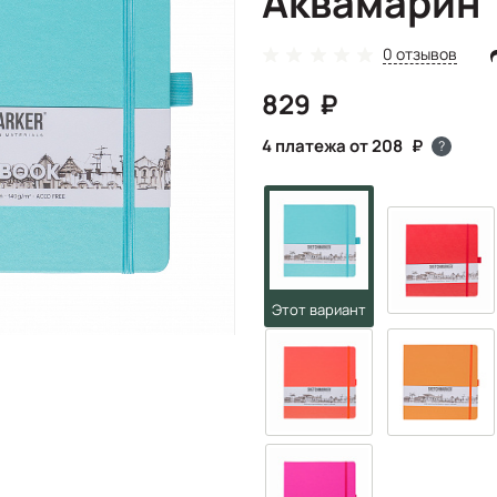
Аквамарин
0 отзывов
829
4 платежа от 208
?