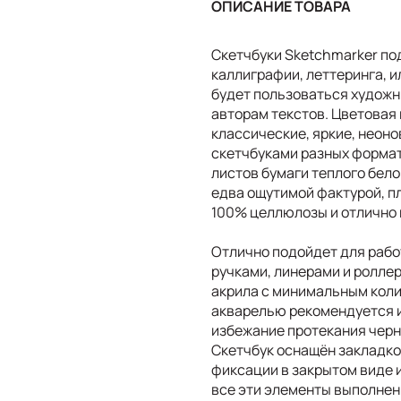
ОПИСАНИЕ ТОВАРА
Скетчбуки Sketchmarker по
каллиграфии, леттеринга, и
будет пользоваться художн
авторам текстов. Цветовая 
классические, яркие, неон
скетчбуками разных формат
листов бумаги теплого белог
едва ощутимой фактурой, пл
100% целлюлозы и отлично
Отлично подойдет для раб
ручками, линерами и ролле
акрила с минимальным коли
акварелью рекомендуется и
избежание протекания черн
Скетчбук оснащён закладко
фиксации в закрытом виде 
все эти элементы выполнен