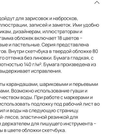
дойдут для зарисовок и набросков,
ллюстрации, записей и заметок. Ими удобно
икам, дизайнерам, иллюстраторам и
гамма обложек включает 18 цветов −
овые и пастельные. Серия представлена
ов. Внутри скетчбука в твердой обложке 80
о оттенка без линовки. Бумага гладкая, с
отностью 140 г/м². Бумага произведена из
 выдерживает исправления.
оты карандашами, шариковыми и перьевыми
рами. Возможно использование гуаши и
чеством воды. При работе с маркерами и
спользовать подложку под рабочий лист во
ил и воды на следующую страницу.
й-ляссе, эластичной резинкой для
и держателем для пишущего инструмента −
ы в цвете обложки скетчбука.