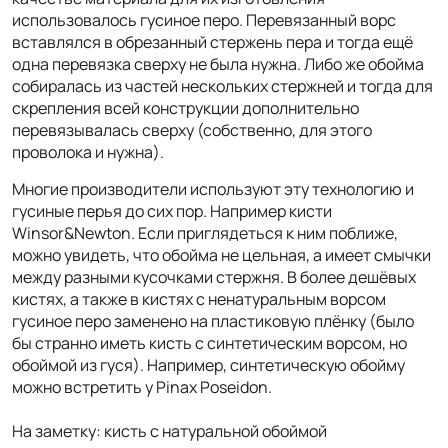
использовалось гусиное перо. Перевязанный ворс
вставлялся в обрезанный стержень пера и тогда ещё
одна перевязка сверху не была нужна. Либо же обойма
собиралась из частей нескольких стержней и тогда для
скрепления всей конструкции дополнительно
перевязывалась сверху (собственно, для этого
проволока и нужна).
Многие производители используют эту технологию и
гусиные перья до сих пор. Например кисти
Winsor&Newton. Если приглядеться к ним поближе,
можно увидеть, что обойма не цельная, а имеет смычки
между разными кусочками стержня. В более дешёвых
кистях, а также в кистях с ненатуральным ворсом
гусиное перо заменено на пластиковую плёнку (было
бы странно иметь кисть с синтетическим ворсом, но
обоймой из гуся). Например, синтетическую обойму
можно встретить у Pinax Poseidon.
На заметку: кисть с натуральной обоймой