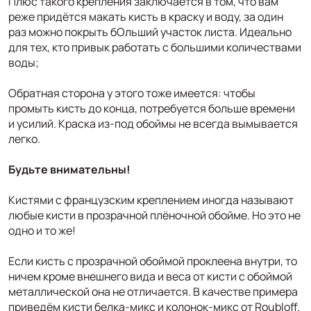
Плюс такого крепления заключается в том, что вам
реже придётся макать кисть в краску и воду, за один
раз можно покрыть бОльший участок листа. Идеально
для тех, кто привык работать с большими количествами
воды;
Обратная сторона у этого тоже имеется: чтобы
промыть кисть до конца, потребуется больше времени
и усилий. Краска из-под обоймы не всегда вымывается
легко.
Будьте внимательны!
Кистями с французским креплением иногда называют
любые кисти в прозрачной плёночной обойме. Но это не
одно и то же!
Если кисть с прозрачной обоймой проклеена внутри, то
ничем кроме внешнего вида и веса от кисти с обоймой
металлической она не отличается. В качестве примера
приведём кисти белка-микс и колонок-микс от Roubloff.