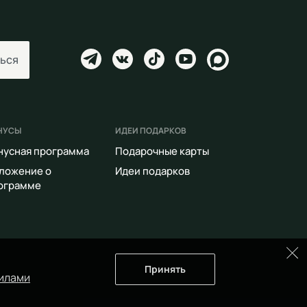
ься
НУСЫ
ИДЕИ ПОДАРКОВ
нусная программа
Подарочные карты
ложение о
Идеи подарков
ограмме
Принять
илами