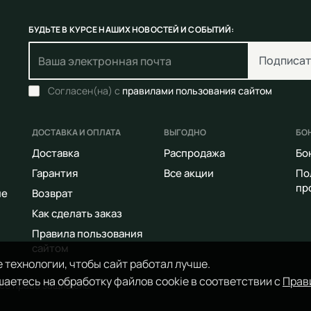
БУДЬТЕ В КУРСЕ НАШИХ НОВОСТЕЙ И СОБЫТИЙ:
Подписат
Согласен(на) с
правилами пользования сайтом
ДОСТАВКА И ОПЛАТА
ВЫГОДНО
БО
Доставка
Распродажа
Бо
Гарантия
Все акции
По
пр
ие
Возврат
Как сделать заказ
Правила пользования
сайтом
 технологии, чтобы сайт работал лучше.
аетесь на обработку файлов cookie в соответствии с
Прав
Все права защищены