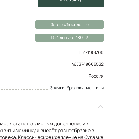
Завтра/бесплатно
От 1 дня / от 180
ПИ-1198706
4673748665532
Россия
Значки, брелоки, магниты
ачок станет отличным дополнением к
авит изюминку и внесёт разнообразие в
ловека. Классическое крепление на булавке