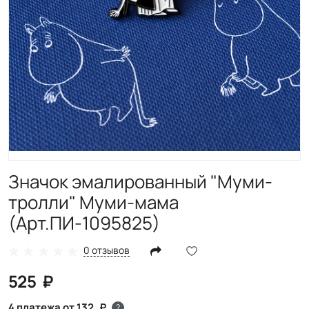
Значок эмалированный "Муми-
тролли" Муми-мама
(Арт.ПИ-1095825)
0 отзывов
525
4 платежа от 132
?