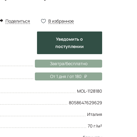
Поделиться
В избранное
Уведомить
о
поступлении
Завтра/бесплатно
От 1 дня / от 180
MOL-1128180
8058647629629
Италия
70 г/м²