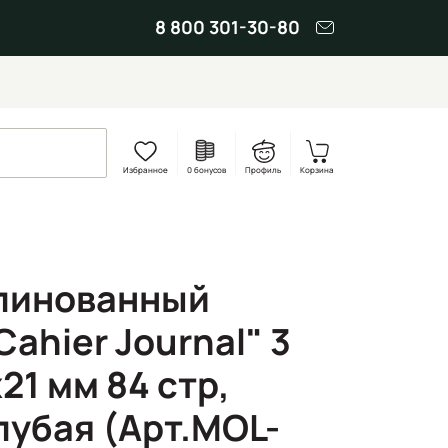
8 800 301-30-80
Избранное
0 бонусов
Профиль
Корзина
линованный
Cahier Journal" 3
х21 мм 84 стр,
лубая (Арт.MOL-