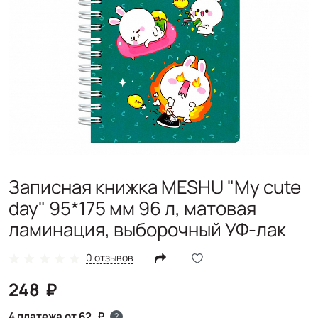
Записная книжка MESHU "My cute
day" 95*175 мм 96 л, матовая
ламинация, выборочный УФ-лак
0 отзывов
248
4 платежа от 62
?