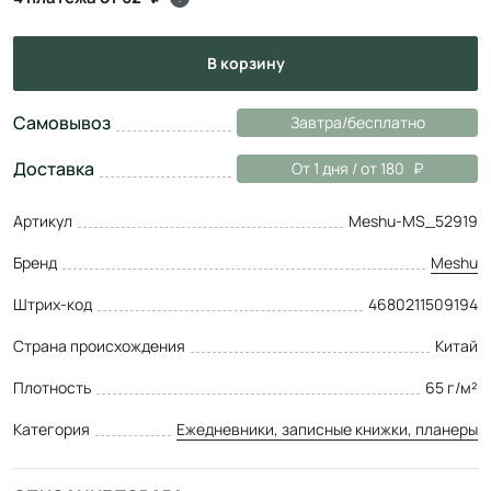
в корзину
Самовывоз
Завтра/бесплатно
Доставка
От 1 дня / от 180
Артикул
Meshu-MS_52919
Бренд
Meshu
Штрих-код
4680211509194
Страна происхождения
Китай
Плотность
65 г/м²
Категория
Ежедневники, записные книжки, планеры