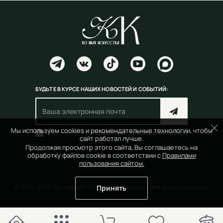
БУДЬТЕ В КУРСЕ НАШИХ НОВОСТЕЙ И СОБЫТИЙ:
Мы используем cookies и рекомендательные технологии, чтобы
Согласен(на) с
правилами пользования сайтом
сайт работал лучше.
Продолжая просмотр этого сайта, Вы соглашаетесь на
обработку файлов cookie в соответствии с
Правилами
пользования сайтом.
© 2014 - 2026 Арт-маркет «Красный Карандаш». Все права защищены
Принять