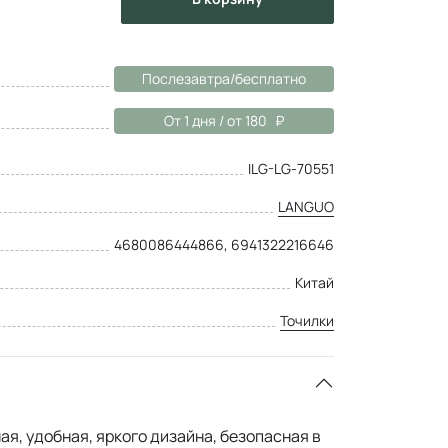
Послезавтра/бесплатно
От 1 дня / от 180
ILG-LG-70551
LANGUO
4680086444866, 6941322216646
Китай
Точилки
ая, удобная, яркого дизайна, безопасная в