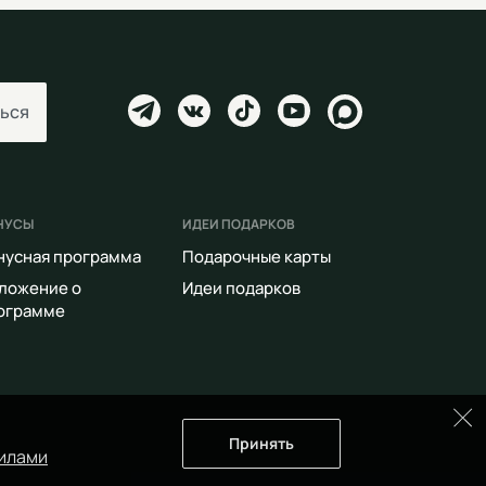
ься
НУСЫ
ИДЕИ ПОДАРКОВ
нусная программа
Подарочные карты
ложение о
Идеи подарков
ограмме
Принять
илами