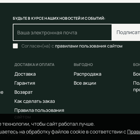
БУДЬТЕ В КУРСЕ НАШИХ НОВОСТЕЙ И СОБЫТИЙ:
Подписат
Согласен(на) с
правилами пользования сайтом
ДОСТАВКА И ОПЛАТА
ВЫГОДНО
БО
Доставка
Распродажа
Бо
Гарантия
Все акции
По
пр
ие
Возврат
Как сделать заказ
Правила пользования
сайтом
 технологии, чтобы сайт работал лучше.
аетесь на обработку файлов cookie в соответствии с
Прав
Все права защищены