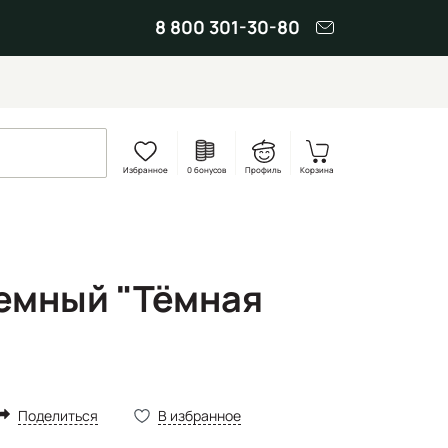
8 800 301-30-80
Избранное
0 бонусов
Профиль
Корзина
емный "Тёмная
Поделиться
В избранное