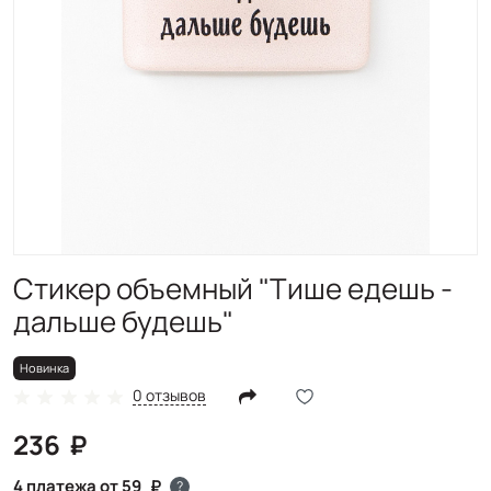
Новинка
Стикер объемный "Тише едешь -
дальше будешь"
Новинка
0 отзывов
236
4 платежа от 59
?