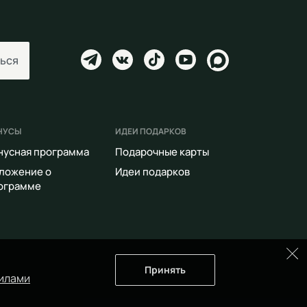
ься
НУСЫ
ИДЕИ ПОДАРКОВ
нусная программа
Подарочные карты
ложение о
Идеи подарков
ограмме
Принять
илами