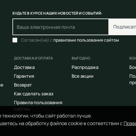
БУДЬТЕ В КУРСЕ НАШИХ НОВОСТЕЙ И СОБЫТИЙ:
Подписат
Согласен(на) с
правилами пользования сайтом
ДОСТАВКА И ОПЛАТА
ВЫГОДНО
БО
Доставка
Распродажа
Бо
Гарантия
Все акции
По
пр
ие
Возврат
Как сделать заказ
Правила пользования
сайтом
 технологии, чтобы сайт работал лучше.
аетесь на обработку файлов cookie в соответствии с
Прав
Все права защищены