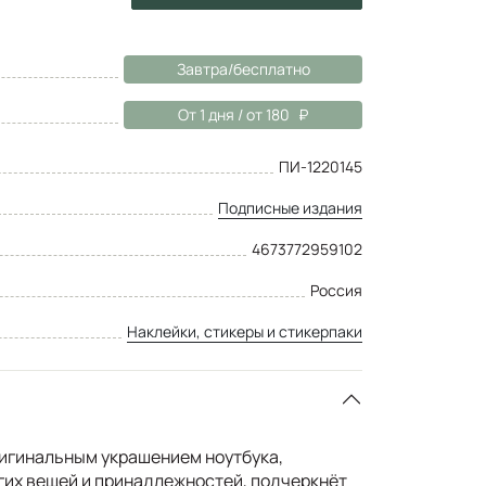
Завтра/бесплатно
От 1 дня / от 180
ПИ-1220145
Подписные издания
4673772959102
Россия
Наклейки, стикеры и стикерпаки
игинальным украшением ноутбука,
гих вещей и принадлежностей, подчеркнёт