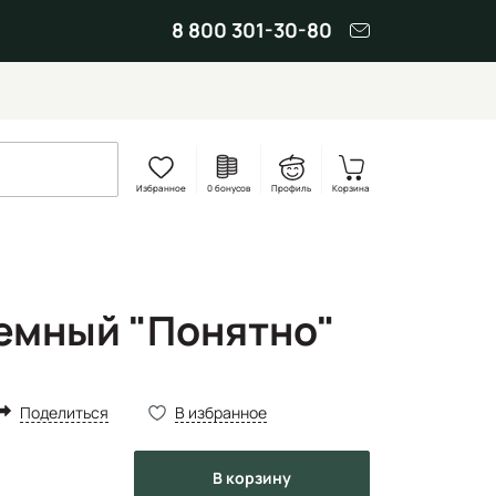
8 800 301-30-80
Избранное
0 бонусов
Профиль
Корзина
емный "Понятно"
Поделиться
В избранное
в корзину