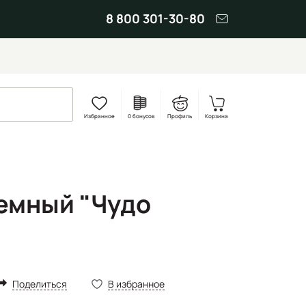
8 800 301-30-80
Избранное
0 бонусов
Профиль
Корзина
емный "Чудо
Поделиться
В избранное