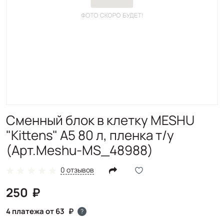
Сменный блок в клетку MESHU
"Kittens" А5 80 л, пленка т/у
(Арт.Meshu-MS_48988)
0 отзывов
250
4 платежа от 63
?