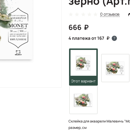
зерно (Арт
0 отзывов
666
4 платежа от 167
?
Склейка для акварели Малевичъ "Mone
размер, см