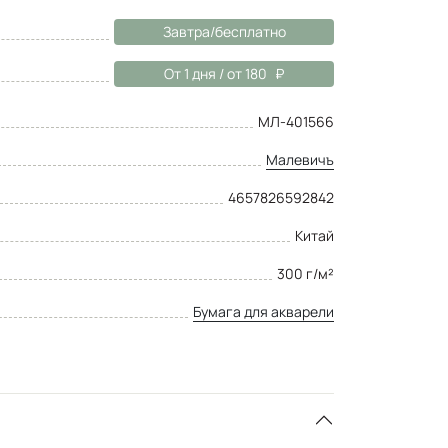
Завтра/бесплатно
От 1 дня / от 180
МЛ-401566
Малевичъ
4657826592842
Китай
300 г/м²
Бумага для акварели