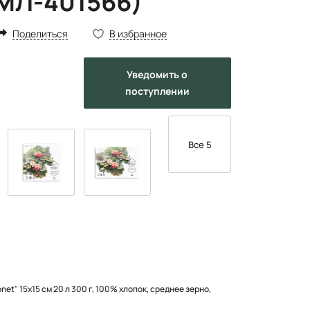
.МЛ-401566)
Поделиться
В избранное
Уведомить
о
поступлении
Все 5
t" 15х15 см 20 л 300 г, 100% хлопок, среднее зерно,