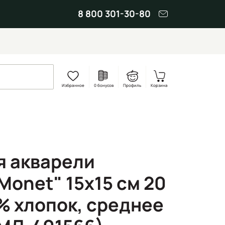
8 800 301-30-80
Избранное
0 бонусов
Профиль
Корзина
я акварели
Monet" 15х15 см 20
0% хлопок, среднее