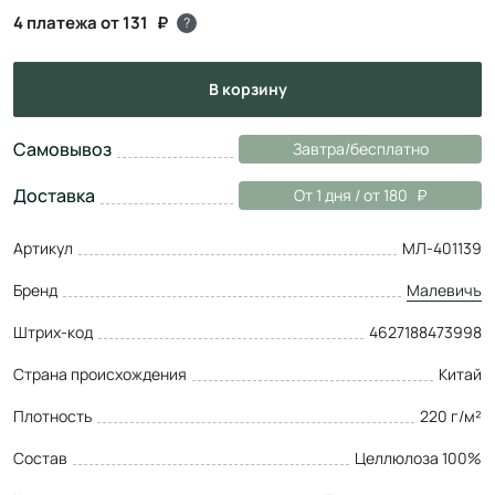
4 платежа от 131
?
в корзину
Самовывоз
Завтра/бесплатно
Доставка
От 1 дня / от 180
Артикул
МЛ-401139
Бренд
Малевичъ
Штрих-код
4627188473998
Страна происхождения
Китай
Плотность
220 г/м²
Состав
Целлюлоза 100%