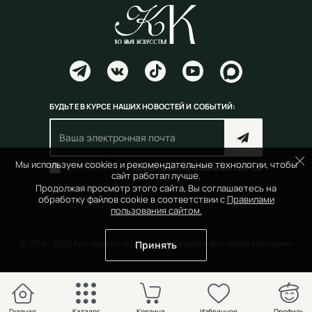
БУДЬТЕ В КУРСЕ НАШИХ НОВОСТЕЙ И СОБЫТИЙ:
Мы используем cookies и рекомендательные технологии, чтобы
Согласен(на) с
правилами пользования сайтом
сайт работал лучше.
Продолжая просмотр этого сайта, Вы соглашаетесь на
обработку файлов cookie в соответствии с
Правилами
пользования сайтом.
© 2014 - 2026 Арт-маркет «Красный Карандаш». Все права защищены
Принять
Главная
Каталог
Корзина
Избранное
Профиль